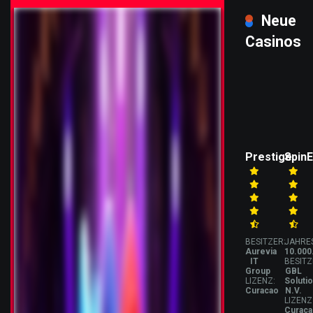
Neue
Casinos
Prestige
Spin
BESITZER:
JAHRE
Aurevia
10.000
IT
BESITZ
Group
GBL
LIZENZ:
Soluti
Curacao
N.V.
LIZENZ
Curac