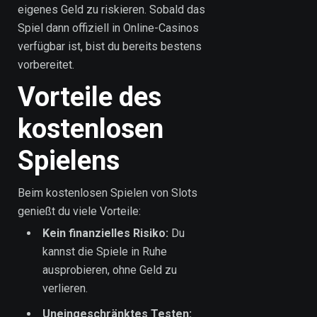
eigenes Geld zu riskieren. Sobald das
Spiel dann offiziell in Online-Casinos
verfügbar ist, bist du bereits bestens
vorbereitet.
Vorteile des
kostenlosen
Spielens
Beim kostenlosen Spielen von Slots
genießt du viele Vorteile:
Kein finanzielles Risiko:
Du
kannst die Spiele in Ruhe
ausprobieren, ohne Geld zu
verlieren.
Uneingeschränktes Testen: