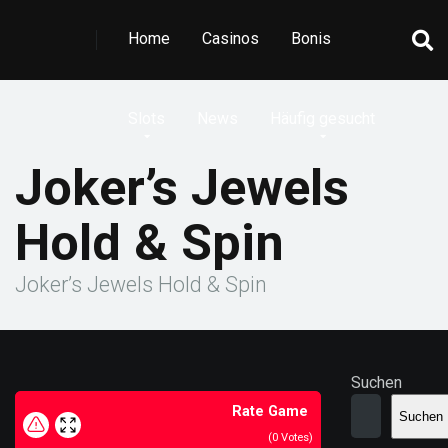
Home
Casinos
Bonis
Slots
News
Häufig gesucht
Joker’s Jewels
Hold & Spin
Joker’s Jewels Hold & Spin
Suchen
Rate Game
Suchen
(
0
Votes)