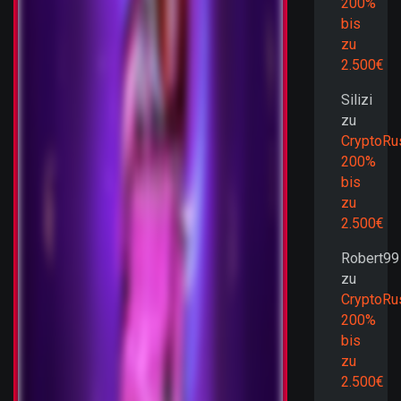
200%
bis
zu
2.500€
Silizi
zu
CryptoRu
200%
bis
zu
2.500€
Robert99
zu
CryptoRu
200%
bis
zu
2.500€