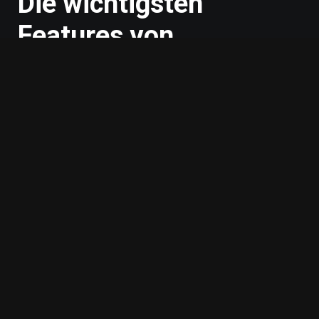
Die wichtigsten
Features von
Demo Slots
Moderne Spielautomaten haben eine
Vielzahl von Funktionen, die das
Spielerlebnis noch spannender machen.
Hier sind einige der wichtigsten
Features, die du in den Demo-Versionen
testen kannst:
Freispiele
Freispiele sind eines der beliebtesten
Features in modernen Slots. In vielen
Spielen kannst du durch bestimmte
Symbole oder Kombinationen eine