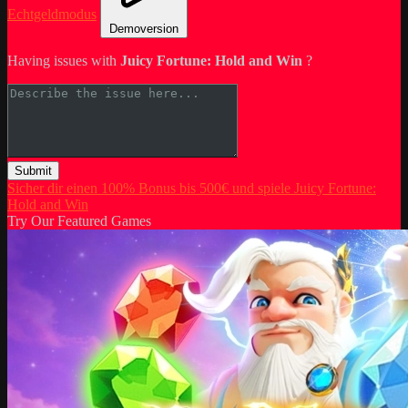
Echtgeldmodus
Demoversion
Having issues with
Juicy Fortune: Hold and Win
?
Submit
Sicher dir einen 100% Bonus bis 500€ und spiele Juicy Fortune:
Hold and Win
Try Our Featured Games