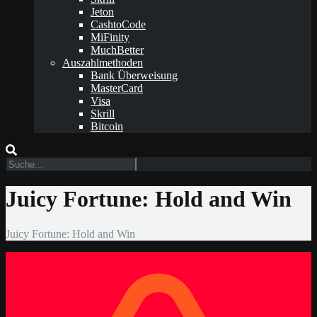
Jeton
CashtoCode
MiFinity
MuchBetter
Auszahlmethoden
Bank Überweisung
MasterCard
Visa
Skrill
Bitcoin
Juicy Fortune: Hold and Win
Juicy Fortune: Hold and Win