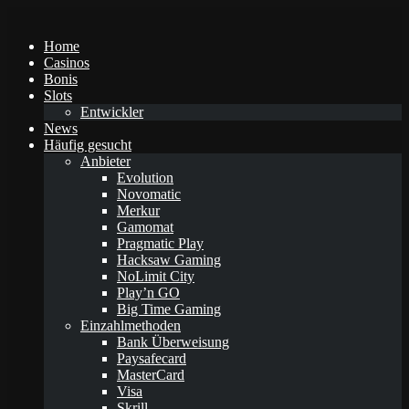
Home
Casinos
Bonis
Slots
Entwickler
News
Häufig gesucht
Anbieter
Evolution
Novomatic
Merkur
Gamomat
Pragmatic Play
Hacksaw Gaming
NoLimit City
Play’n GO
Big Time Gaming
Einzahlmethoden
Bank Überweisung
Paysafecard
MasterCard
Visa
Skrill