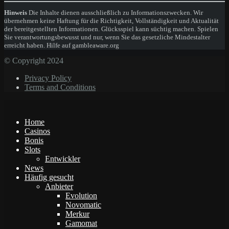
Hinweis
Die Inhalte dienen ausschließlich zu Informationszwecken. Wir
übernehmen keine Haftung für die Richtigkeit, Vollständigkeit und Aktualität
der bereitgestellten Informationen. Glücksspiel kann süchtig machen. Spielen
Sie verantwortungsbewusst und nur, wenn Sie das gesetzliche Mindestalter
erreicht haben. Hilfe auf gambleaware.org
© Copyright 2024
Privacy Policy
Terms and Conditions
Home
Casinos
Bonis
Slots
Entwickler
News
Häufig gesucht
Anbieter
Evolution
Novomatic
Merkur
Gamomat