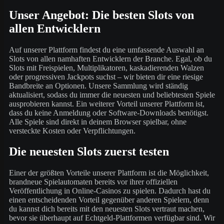
Unser Angebot: Die besten Slots von
allen Entwicklern
Auf unserer Plattform findest du eine umfassende Auswahl an
Slots von allen namhaften Entwicklern der Branche. Egal, ob du
Slots mit Freispielen, Multiplikatoren, kaskadierenden Walzen
oder progressiven Jackpots suchst – wir bieten dir eine riesige
Bandbreite an Optionen. Unsere Sammlung wird ständig
aktualisiert, sodass du immer die neuesten und beliebtesten Spiele
ausprobieren kannst. Ein weiterer Vorteil unserer Plattform ist,
dass du keine Anmeldung oder Software-Downloads benötigst.
Alle Spiele sind direkt in deinem Browser spielbar, ohne
versteckte Kosten oder Verpflichtungen.
Die neuesten Slots zuerst testen
Einer der größten Vorteile unserer Plattform ist die Möglichkeit,
brandneue Spielautomaten bereits vor ihrer offiziellen
Veröffentlichung in Online-Casinos zu spielen. Dadurch hast du
einen entscheidenden Vorteil gegenüber anderen Spielern, denn
du kannst dich bereits mit den neuesten Slots vertraut machen,
bevor sie überhaupt auf Echtgeld-Plattformen verfügbar sind. Wir