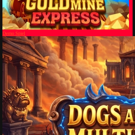
Demo Spiel