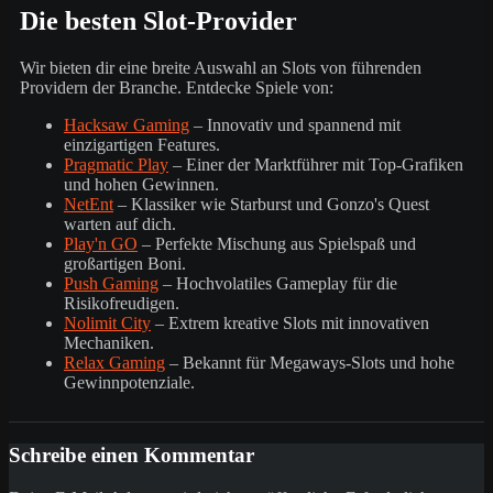
Die besten Slot-Provider
Wir bieten dir eine breite Auswahl an Slots von führenden
Providern der Branche. Entdecke Spiele von:
Hacksaw Gaming
– Innovativ und spannend mit
einzigartigen Features.
Pragmatic Play
– Einer der Marktführer mit Top-Grafiken
und hohen Gewinnen.
NetEnt
– Klassiker wie Starburst und Gonzo's Quest
warten auf dich.
Play'n GO
– Perfekte Mischung aus Spielspaß und
großartigen Boni.
Push Gaming
– Hochvolatiles Gameplay für die
Risikofreudigen.
Nolimit City
– Extrem kreative Slots mit innovativen
Mechaniken.
Relax Gaming
– Bekannt für Megaways-Slots und hohe
Gewinnpotenziale.
Schreibe einen Kommentar