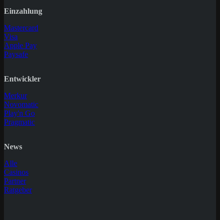
Einzahlung
Mastercard
Visa
Apple Pay
Paysafe
Entwickler
Merkur
Novomatic
Play'n Go
Pragmatic
News
Alle
Casinos
Partner
Ratgeber