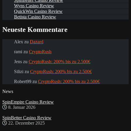
SpinBetter Casino Review
Wyns Casino Review
QuickWin Casino Review
Betista Casino Review
Neueste Kommentare
Alex
zu
Dazard
rami
zu
CryptoRush
Jens
zu
CryptoRush: 200% bis zu 2.500€
Silizi
zu
CryptoRush: 200% bis zu 2.500€
Robert99
zu
CryptoRush: 200% bis zu 2.500€
News
SpinEmpire Casino Review
8. Januar 2026
SpinBetter Casino Review
22. Dezember 2025