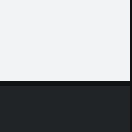
Suchen
Suchen
Neue Casinos
Prestige