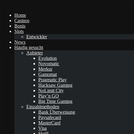
Home
Casinos
Bonis
Slots
Entwickler
News
Häufig gesucht
Anbieter
Evolution
Novomatic
Merkur
Gamomat
Pragmatic Play
Hacksaw Gaming
NoLimit City
Play’n GO
Big Time Gaming
Einzahlmethoden
Bank Überweisung
Paysafecard
MasterCard
Visa
Skrill