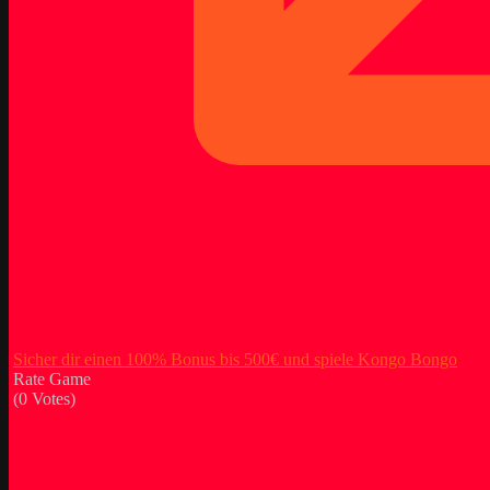
Sicher dir einen 100% Bonus bis 500€ und spiele Kongo Bongo
Rate Game
(
0
Votes)