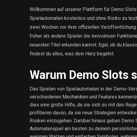
Willkommen auf unserer Plattform für Demo Slots! 
Spielautomaten kostenlos und ohne Risiko zu testen
zwei Wochen vor ihrer offiziellen Veröffentlichun
früher als andere Spieler die innovativen Funkt
neuesten Titel erkunden kannst. Egal, ob du klas
findest du alles, was dein Herz begehrt.
Warum Demo Slots s
Das Spielen von Spielautomaten in der Demo-Versio
verschiedenen Mechaniken und Features kennenzul
dies eine große Hilfe, da sie sich so mit den Reg
profitieren davon, da sie neue Strategien entwick
Risiken einzugehen. Darüber hinaus geben Demo Sl
Automatenspiel am besten zu deinem persönliche
wenigen Walzen und einfachen Symbolen, während 