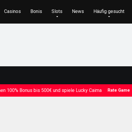
Casinos
Bonis
Slots
News
Häufig gesucht
100% Bonus bis 500€ und spiele Lucky Caiman
Rate Game