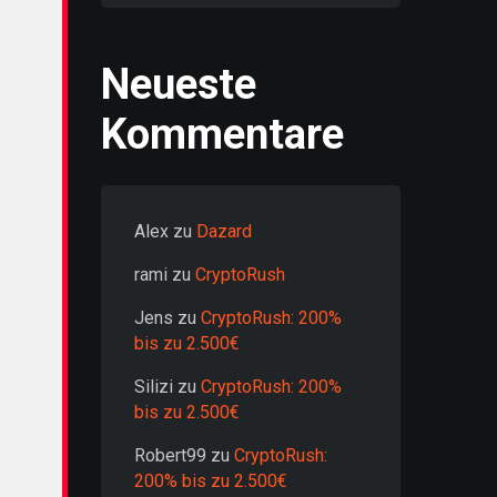
Neueste
Kommentare
Alex
zu
Dazard
rami
zu
CryptoRush
Jens
zu
CryptoRush: 200%
bis zu 2.500€
Silizi
zu
CryptoRush: 200%
bis zu 2.500€
Robert99
zu
CryptoRush:
200% bis zu 2.500€