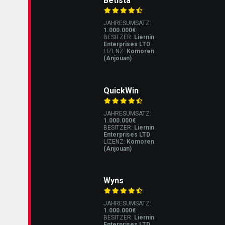
Betista
JAHRESUMSATZ:
1.000.000€
BESITZER:
Liernin
Enterprises LTD
LIZENZ:
Komoren
(Anjouan)
QuickWin
JAHRESUMSATZ:
1.000.000€
BESITZER:
Liernin
Enterprises LTD
LIZENZ:
Komoren
(Anjouan)
Wyns
JAHRESUMSATZ:
1.000.000€
BESITZER:
Liernin
Enterprises LTD