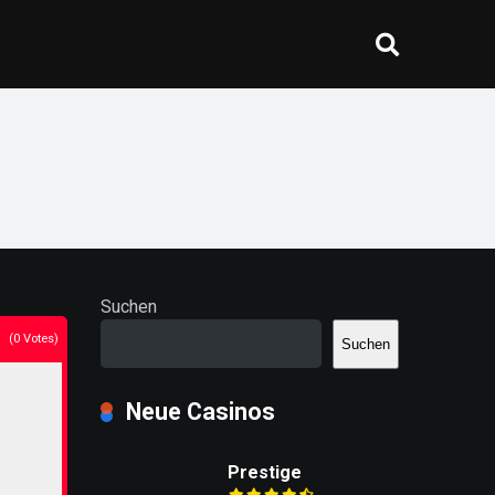
Suchen
(
0
Votes)
Suchen
Neue Casinos
Prestige