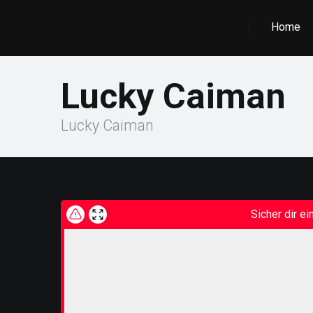
Home
Lucky Caiman
Lucky Caiman
Sicher dir einen 