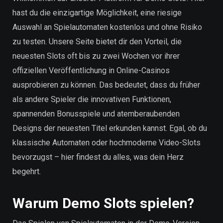
hast du die einzigartige Möglichkeit, eine riesige
Auswahl an Spielautomaten kostenlos und ohne Risiko
zu testen. Unsere Seite bietet dir den Vorteil, die
neuesten Slots oft bis zu zwei Wochen vor ihrer
offiziellen Veröffentlichung in Online-Casinos
ausprobieren zu können. Das bedeutet, dass du früher
als andere Spieler die innovativen Funktionen,
spannenden Bonusspiele und atemberaubenden
Designs der neuesten Titel erkunden kannst. Egal, ob du
klassische Automaten oder hochmoderne Video-Slots
bevorzugst – hier findest du alles, was dein Herz
begehrt.
Warum Demo Slots spielen?