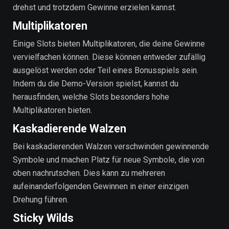
drehst und trotzdem Gewinne erzielen kannst.
Multiplikatoren
Einige Slots bieten Multiplikatoren, die deine Gewinne
vervielfachen können. Diese können entweder zufällig
ausgelöst werden oder Teil eines Bonusspiels sein.
Indem du die Demo-Version spielst, kannst du
herausfinden, welche Slots besonders hohe
Multiplikatoren bieten.
Kaskadierende Walzen
Bei kaskadierenden Walzen verschwinden gewinnende
Symbole und machen Platz für neue Symbole, die von
oben nachrutschen. Dies kann zu mehreren
aufeinanderfolgenden Gewinnen in einer einzigen
Drehung führen.
Sticky Wilds