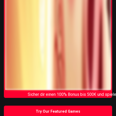
Sicher dir einen 100% Bonus bis 500€ und spiele Lucky Zhu
Try Our Featured Games