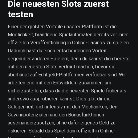
Die neuesten Slots zuerst
testen
Einer der größten Vorteile unserer Plattform ist die
Möglichkeit, brandneue Spielautomaten bereits vor ihrer
offiziellen Veröffentlichung in Online-Casinos zu spielen.
Dadurch hast du einen entscheidenden Vorteil
gegenüber anderen Spielern, denn du kannst dich bereits
mit den neuesten Slots vertraut machen, bevor sie
überhaupt auf Echtgeld-Plattformen verfügbar sind. Wir
arbeiten eng mit den Entwicklern zusammen, um
sicherzustellen, dass du die neuesten Spiele früher als
anderswo ausprobieren kannst. Dies gibt dir die
Gelegenheit, dich intensiv mit den Mechaniken, den
Gewinnpotenzialen und den Bonusfunktionen
auseinanderzusetzen, ohne dafür eigenes Geld zu
riskieren. Sobald das Spiel dann offiziell in Online-