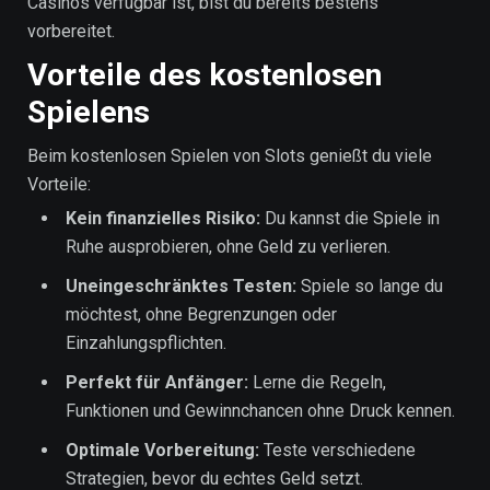
Casinos verfügbar ist, bist du bereits bestens
vorbereitet.
Vorteile des kostenlosen
Spielens
Beim kostenlosen Spielen von Slots genießt du viele
Vorteile:
Kein finanzielles Risiko:
Du kannst die Spiele in
Ruhe ausprobieren, ohne Geld zu verlieren.
Uneingeschränktes Testen:
Spiele so lange du
möchtest, ohne Begrenzungen oder
Einzahlungspflichten.
Perfekt für Anfänger:
Lerne die Regeln,
Funktionen und Gewinnchancen ohne Druck kennen.
Optimale Vorbereitung:
Teste verschiedene
Strategien, bevor du echtes Geld setzt.