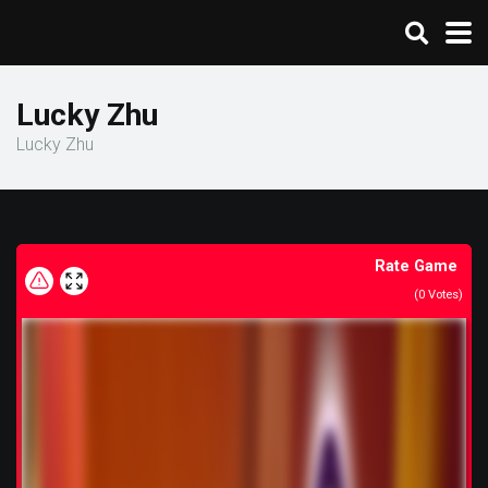
Lucky Zhu
Lucky Zhu
Rate Game
(
0
Votes)