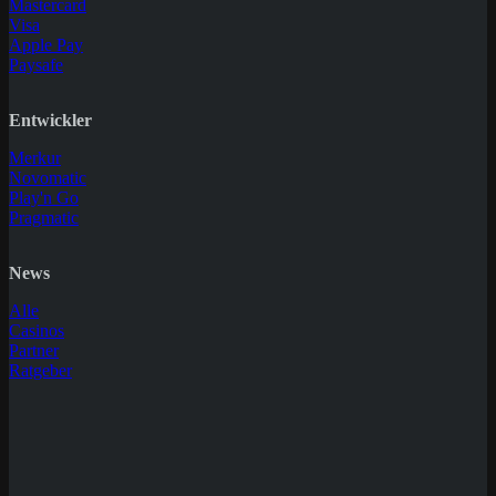
Mastercard
Visa
Apple Pay
Paysafe
Entwickler
Merkur
Novomatic
Play'n Go
Pragmatic
News
Alle
Casinos
Partner
Ratgeber