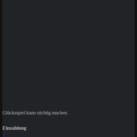
Save my name, email, and website in this
browser for the next time I comment.
Glücksspiel kann süchtig machen.
Einzahlung