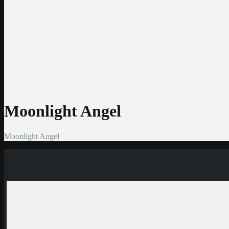
Aus
Moonlight Angel
Moonlight Angel
Sicher dir einen 100% Bonus bis