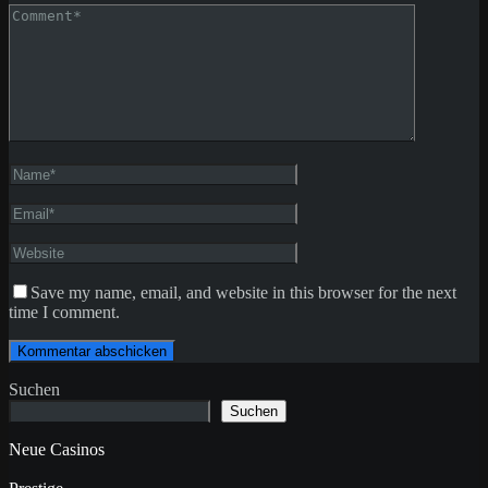
Save my name, email, and website in this browser for the next
time I comment.
Suchen
Suchen
Neue Casinos