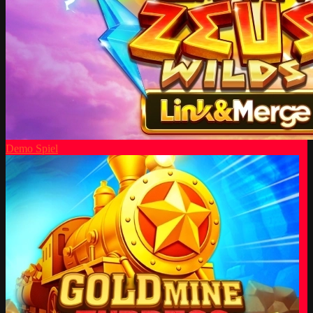
Demo Spiel