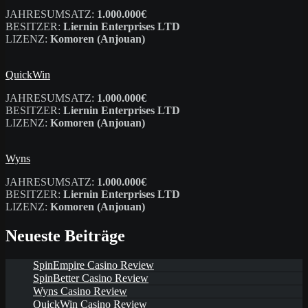
JAHRESUMSATZ:
1.000.000€
BESITZER:
Liernin Enterprises LTD
LIZENZ:
Komoren (Anjouan)
QuickWin
JAHRESUMSATZ:
1.000.000€
BESITZER:
Liernin Enterprises LTD
LIZENZ:
Komoren (Anjouan)
Wyns
JAHRESUMSATZ:
1.000.000€
BESITZER:
Liernin Enterprises LTD
LIZENZ:
Komoren (Anjouan)
Neueste Beiträge
SpinEmpire Casino Review
SpinBetter Casino Review
Wyns Casino Review
QuickWin Casino Review