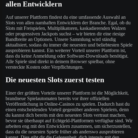
allen Entwicklern
Auf unserer Plattform findest du eine umfassende Auswahl an
Slots von allen namhaften Entwicklern der Branche. Egal, ob du
Slots mit Freispielen, Multiplikatoren, kaskadierenden Walzen
oder progressiven Jackpots suchst – wir bieten dir eine riesige
Bandbreite an Optionen. Unsere Sammlung wird ständig
aktualisiert, sodass du immer die neuesten und beliebtesten Spiele
ausprobieren kannst. Ein weiterer Vorteil unserer Plattform ist,
dass du keine Anmeldung oder Software-Downloads benötigst.
Alle Spiele sind direkt in deinem Browser spielbar, ohne
versteckte Kosten oder Verpflichtungen.
Die neuesten Slots zuerst testen
Einer der größten Vorteile unserer Plattform ist die Möglichkeit,
brandneue Spielautomaten bereits vor ihrer offiziellen
Veröffentlichung in Online-Casinos zu spielen. Dadurch hast du
einen entscheidenden Vorteil gegenüber anderen Spielern, denn
du kannst dich bereits mit den neuesten Slots vertraut machen,
bevor sie überhaupt auf Echtgeld-Plattformen verfügbar sind. Wir
arbeiten eng mit den Entwicklern zusammen, um sicherzustellen,
dass du die neuesten Spiele früher als anderswo ausprobieren
kannst. Dies gibt dir die Gelegenheit, dich intensiv mit den