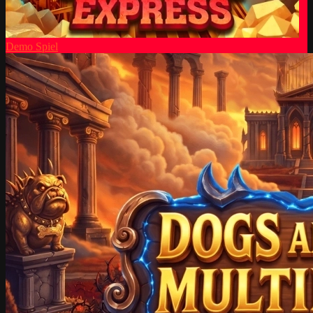
Demo Spiel