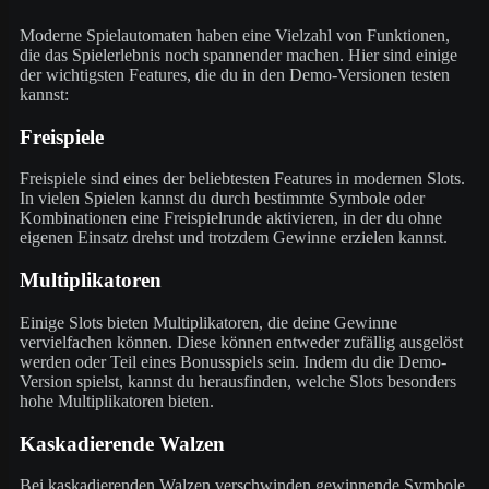
Moderne Spielautomaten haben eine Vielzahl von Funktionen,
die das Spielerlebnis noch spannender machen. Hier sind einige
der wichtigsten Features, die du in den Demo-Versionen testen
kannst:
Freispiele
Freispiele sind eines der beliebtesten Features in modernen Slots.
In vielen Spielen kannst du durch bestimmte Symbole oder
Kombinationen eine Freispielrunde aktivieren, in der du ohne
eigenen Einsatz drehst und trotzdem Gewinne erzielen kannst.
Multiplikatoren
Einige Slots bieten Multiplikatoren, die deine Gewinne
vervielfachen können. Diese können entweder zufällig ausgelöst
werden oder Teil eines Bonusspiels sein. Indem du die Demo-
Version spielst, kannst du herausfinden, welche Slots besonders
hohe Multiplikatoren bieten.
Kaskadierende Walzen
Bei kaskadierenden Walzen verschwinden gewinnende Symbole