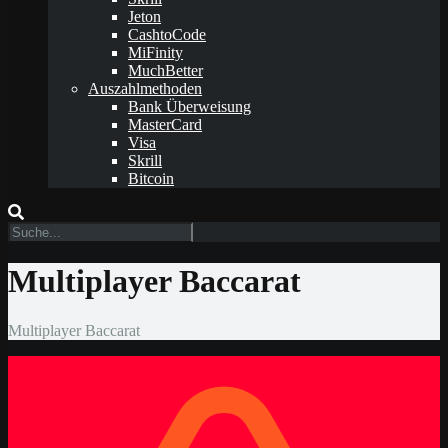
Jeton
CashtoCode
MiFinity
MuchBetter
Auszahlmethoden
Bank Überweisung
MasterCard
Visa
Skrill
Bitcoin
Multiplayer Baccarat
Multiplayer Baccarat