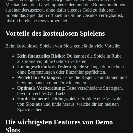
Mechaniken, den Gewinnpotenzialen und den Bonusfunktionen
auseinanderzusetzen, ohne dafür eigenes Geld zu riskieren.
Sobald das Spiel dann offiziell in Online-Casinos verfügbar ist,
bist du bereits bestens vorbereitet.
Vorteile des kostenlosen Spielens
Beim kostenlosen Spielen von Slots genießt du viele Vorteile:
Kein finanzielles Risiko:
Du kannst die Spiele in Ruhe
ausprobieren, ohne Geld zu verlieren.
Uneingeschränktes Testen:
Spiele so lange du möchtest,
ohne Begrenzungen oder Einzahlungspflichten.
Perfekt für Anfänger:
Lerne die Regeln, Funktionen und
Gewinnchancen ohne Druck kennen.
Optimale Vorbereitung:
Teste verschiedene Strategien,
bevor du echtes Geld setzt.
Entdecke neue Lieblingsspiele:
Probiere eine Vielzahl
von Slots aus und finde heraus, welche dir am meisten
Spaß machen.
Die wichtigsten Features von Demo
Slots