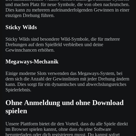
und machen Platz für neue Symbole, die von oben nachrutschen.
Dies kann zu mehreren aufeinanderfolgenden Gewinnen in einer
einzigen Drehung führen.
Sticky Wilds
Sticky Wilds sind besondere Wild-Symbole, die für mehrere
Drehungen auf dem Spielfeld verbleiben und deine
Gewinnchancen erhöhen.
Megaways-Mechanik
Einige moderne Slots verwenden das Megaways-System, bei
dem sich die Anzahl der Gewinnlinien mit jeder Drehung ändern
kann. Dies sorgt für ein dynamisches und abwechslungsreiches
Spielerlebnis.
Ohne Anmeldung und ohne Download
spielen
Unsere Plattform bietet dir den Vorteil, dass du alle Spiele direkt
im Browser spielen kannst, ohne dass du eine Software
herunterladen oder dich registrieren musst. Du kannst sofort