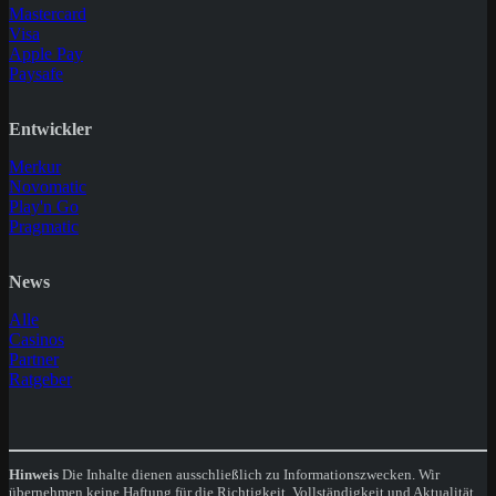
Mastercard
Visa
Apple Pay
Paysafe
Entwickler
Merkur
Novomatic
Play'n Go
Pragmatic
News
Alle
Casinos
Partner
Ratgeber
Hinweis
Die Inhalte dienen ausschließlich zu Informationszwecken. Wir
übernehmen keine Haftung für die Richtigkeit, Vollständigkeit und Aktualität