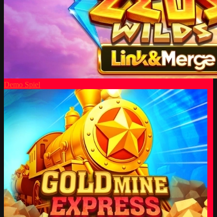
Demo Spiel