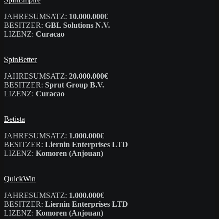
JAHRESUMSATZ:
10.000.000€
BESITZER:
GBL Solutions N.V.
LIZENZ:
Curacao
SpinBetter
JAHRESUMSATZ:
20.000.000€
BESITZER:
Sprut Group B.V.
LIZENZ:
Curacao
Betista
JAHRESUMSATZ:
1.000.000€
BESITZER:
Liernin Enterprises LTD
LIZENZ:
Komoren (Anjouan)
QuickWin
JAHRESUMSATZ:
1.000.000€
BESITZER:
Liernin Enterprises LTD
LIZENZ:
Komoren (Anjouan)