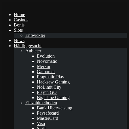
Home
Casinos
Bonis
Slots
Entwickler
News
Häufig gesucht
Anbieter
Evolution
Novomatic
Merkur
Gamomat
Pragmatic Play
Hacksaw Gaming
NoLimit City
Play’n GO
Big Time Gaming
Einzahlmethoden
Bank Überweisung
Paysafecard
MasterCard
Visa
Skrill