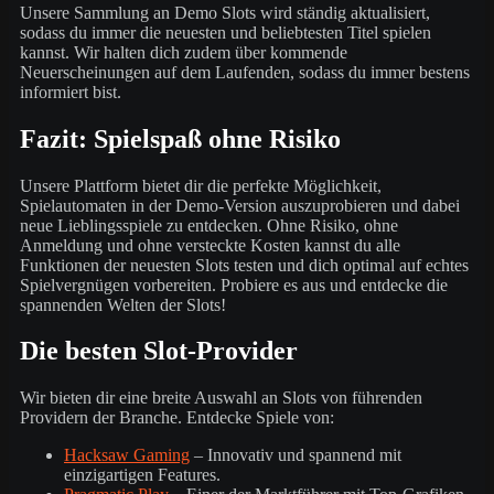
Unsere Sammlung an Demo Slots wird ständig aktualisiert,
sodass du immer die neuesten und beliebtesten Titel spielen
kannst. Wir halten dich zudem über kommende
Neuerscheinungen auf dem Laufenden, sodass du immer bestens
informiert bist.
Fazit: Spielspaß ohne Risiko
Unsere Plattform bietet dir die perfekte Möglichkeit,
Spielautomaten in der Demo-Version auszuprobieren und dabei
neue Lieblingsspiele zu entdecken. Ohne Risiko, ohne
Anmeldung und ohne versteckte Kosten kannst du alle
Funktionen der neuesten Slots testen und dich optimal auf echtes
Spielvergnügen vorbereiten. Probiere es aus und entdecke die
spannenden Welten der Slots!
Die besten Slot-Provider
Wir bieten dir eine breite Auswahl an Slots von führenden
Providern der Branche. Entdecke Spiele von:
Hacksaw Gaming
– Innovativ und spannend mit
einzigartigen Features.