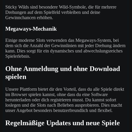
Sticky Wilds sind besondere Wild-Symbole, die für mehrere
Drehungen auf dem Spielfeld verbleiben und deine
Gewinnchancen erhöhen.
Megaways-Mechanik
Einige moderne Slots verwenden das Megaways-System, bei
dem sich die Anzahl der Gewinnlinien mit jeder Drehung ändern
kann. Dies sorgt für ein dynamisches und abwechslungsreiches
Spielerlebnis.
Ohne Anmeldung und ohne Download
spielen
Unsere Plattform bietet dir den Vorteil, dass du alle Spiele direkt
im Browser spielen kannst, ohne dass du eine Software
herunterladen oder dich registrieren musst. Du kannst sofort
loslegen und die Slots nach Belieben ausprobieren. Dies macht
unser Angebot besonders benutzerfreundlich und flexibel.
Regelmäßige Updates und neue Spiele