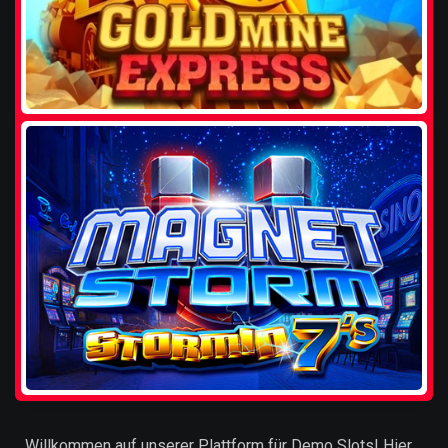
Willkommen auf unserer Plattform für Demo Slots! Hier