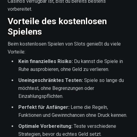
Casinos verfügbar ist, bist du bereits bestens
vorbereitet.
Vorteile des kostenlosen
Spielens
Beim kostenlosen Spielen von Slots genießt du viele
Vorteile:
Kein finanzielles Risiko:
Du kannst die Spiele in
Ruhe ausprobieren, ohne Geld zu verlieren.
Uneingeschränktes Testen:
Spiele so lange du
möchtest, ohne Begrenzungen oder
Einzahlungspflichten.
Perfekt für Anfänger:
Lerne die Regeln,
Funktionen und Gewinnchancen ohne Druck kennen.
Optimale Vorbereitung:
Teste verschiedene
Strategien, bevor du echtes Geld setzt.