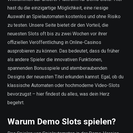
hast du die einzigartige Möglichkeit, eine riesige
Auswahl an Spielautomaten kostenlos und ohne Risiko
zu testen. Unsere Seite bietet dir den Vorteil, die
neuesten Slots oft bis zu zwei Wochen vor ihrer
offiziellen Veröffentlichung in Online-Casinos
ausprobieren zu können. Das bedeutet, dass du früher
als andere Spieler die innovativen Funktionen,
spannenden Bonusspiele und atemberaubenden
Designs der neuesten Titel erkunden kannst. Egal, ob du
klassische Automaten oder hochmoderne Video-Slots
bevorzugst – hier findest du alles, was dein Herz
begehrt.
Warum Demo Slots spielen?