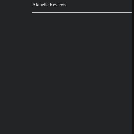
Aktuelle Reviews