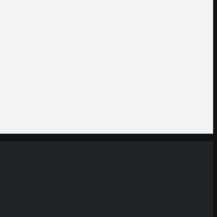
Suchen
Suchen
Neue Casinos
Prestige