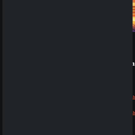
Review
QuickWin
Casino
Review
Betista
Casino
Review
Neueste
Kommenta
Alex
zu
Dazard
rami
zu
CryptoRus
Jens
zu
CryptoRush
200% bis
zu 2.500€
Silizi
zu