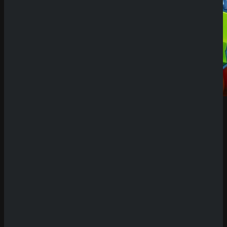
Demo Spiel
Willkommen auf unserer Plattform für Demo
Slots! Hier hast du die einzigartige Möglichkeit,
eine riesige Auswahl an Spielautomaten
kostenlos und ohne Risiko zu testen. Unsere
Seite bietet dir den Vorteil, die neuesten Slots
oft bis zu zwei Wochen vor ihrer offiziellen
Veröffentlichung in Online-Casinos
ausprobieren zu können. Das bedeutet, dass du
früher als andere Spieler die innovativen
Funktionen, spannenden Bonusspiele und
atemberaubenden Designs der neuesten Titel