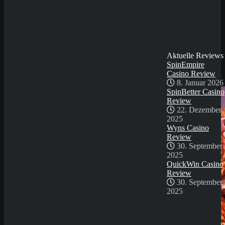
30. September
2025
QuickWin Casino
Review
30. September
2025
Aktuelle Reviews
SpinEmpire
Casino Review
Demo Spiel
8. Januar 2026
SpinBetter Casino
Review
22. Dezember
2025
Wyns Casino
Review
30. September
2025
QuickWin Casino
Review
30. September
2025