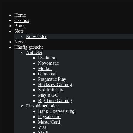
Home
Casinos
Bonis
Slots
Entwickler
News
Häufig gesucht
Anbieter
Evolution
Novomatic
Merkur
Gamomat
Pragmatic Play
Hacksaw Gaming
NoLimit City
Play’n GO
Big Time Gaming
Einzahlmethoden
Bank Überweisung
Paysafecard
MasterCard
Visa
Skrill