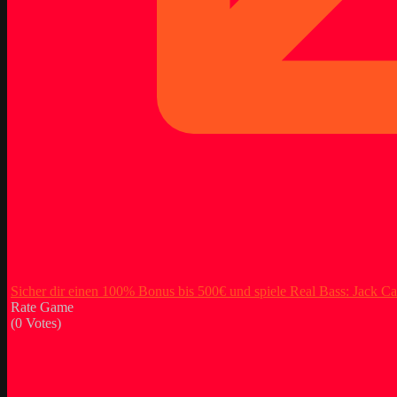
Sicher dir einen 100% Bonus bis 500€ und spiele Real Bass: Jack Ca
Rate Game
(
0
Votes)