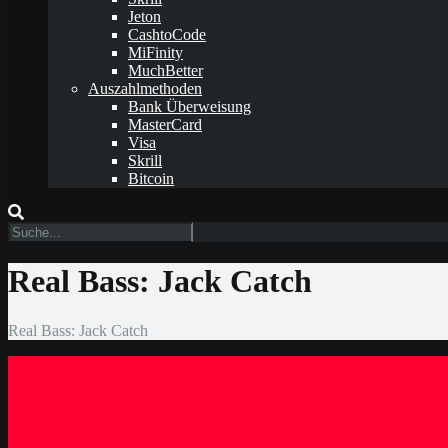
Jeton
CashtoCode
MiFinity
MuchBetter
Auszahlmethoden
Bank Überweisung
MasterCard
Visa
Skrill
Bitcoin
Real Bass: Jack Catch
Real Bass: Jack Catch