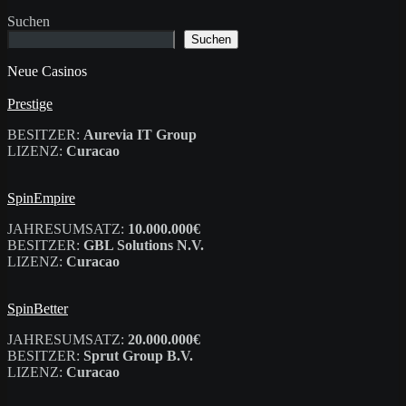
Suchen
Suchen
Neue Casinos
Prestige
BESITZER:
Aurevia IT Group
LIZENZ:
Curacao
SpinEmpire
JAHRESUMSATZ:
10.000.000€
BESITZER:
GBL Solutions N.V.
LIZENZ:
Curacao
SpinBetter
JAHRESUMSATZ:
20.000.000€
BESITZER:
Sprut Group B.V.
LIZENZ:
Curacao