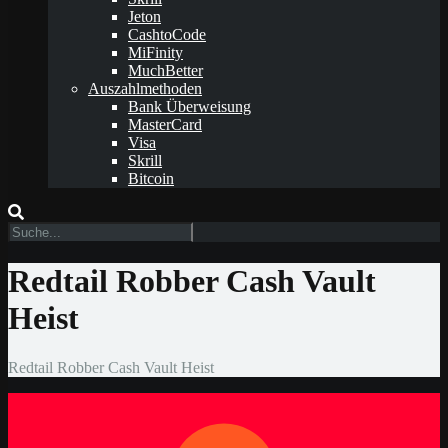
Jeton
CashtoCode
MiFinity
MuchBetter
Auszahlmethoden
Bank Überweisung
MasterCard
Visa
Skrill
Bitcoin
Redtail Robber Cash Vault
Heist
Redtail Robber Cash Vault Heist