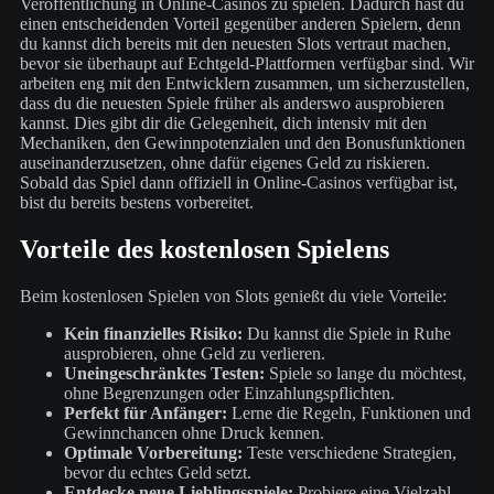
Veröffentlichung in Online-Casinos zu spielen. Dadurch hast du
einen entscheidenden Vorteil gegenüber anderen Spielern, denn
du kannst dich bereits mit den neuesten Slots vertraut machen,
bevor sie überhaupt auf Echtgeld-Plattformen verfügbar sind. Wir
arbeiten eng mit den Entwicklern zusammen, um sicherzustellen,
dass du die neuesten Spiele früher als anderswo ausprobieren
kannst. Dies gibt dir die Gelegenheit, dich intensiv mit den
Mechaniken, den Gewinnpotenzialen und den Bonusfunktionen
auseinanderzusetzen, ohne dafür eigenes Geld zu riskieren.
Sobald das Spiel dann offiziell in Online-Casinos verfügbar ist,
bist du bereits bestens vorbereitet.
Vorteile des kostenlosen Spielens
Beim kostenlosen Spielen von Slots genießt du viele Vorteile:
Kein finanzielles Risiko:
Du kannst die Spiele in Ruhe
ausprobieren, ohne Geld zu verlieren.
Uneingeschränktes Testen:
Spiele so lange du möchtest,
ohne Begrenzungen oder Einzahlungspflichten.
Perfekt für Anfänger:
Lerne die Regeln, Funktionen und
Gewinnchancen ohne Druck kennen.
Optimale Vorbereitung:
Teste verschiedene Strategien,
bevor du echtes Geld setzt.
Entdecke neue Lieblingsspiele:
Probiere eine Vielzahl