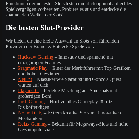
Funktionen der neuesten Slots testen und dich optimal auf echtes
Spielvergnügen vorbereiten. Probiere es aus und entdecke die
spannenden Welten der Slots!
Die besten Slot-Provider
Wir bieten dir eine breite Auswahl an Slots von führenden
Providern der Branche. Entdecke Spiele von:
Hacksaw Gaming
– Innovativ und spannend mit
einzigartigen Features.
Pragmatic Play
– Einer der Marktführer mit Top-Grafiken
und hohen Gewinnen.
NetEnt
– Klassiker wie Starburst und Gonzo's Quest
warten auf dich.
Play'n GO
– Perfekte Mischung aus Spielspaß und
großartigen Boni.
Push Gaming
– Hochvolatiles Gameplay für die
Risikofreudigen.
Nolimit City
– Extrem kreative Slots mit innovativen
Mechaniken.
Relax Gaming
– Bekannt für Megaways-Slots und hohe
Gewinnpotenziale.