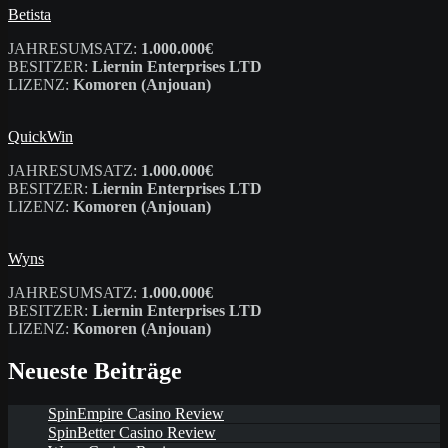
Betista
JAHRESUMSATZ:
1.000.000€
BESITZER:
Liernin Enterprises LTD
LIZENZ:
Komoren (Anjouan)
QuickWin
JAHRESUMSATZ:
1.000.000€
BESITZER:
Liernin Enterprises LTD
LIZENZ:
Komoren (Anjouan)
Wyns
JAHRESUMSATZ:
1.000.000€
BESITZER:
Liernin Enterprises LTD
LIZENZ:
Komoren (Anjouan)
Neueste Beiträge
SpinEmpire Casino Review
SpinBetter Casino Review