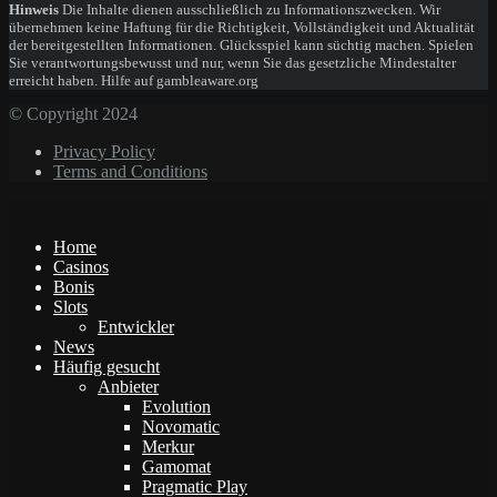
Hinweis
Die Inhalte dienen ausschließlich zu Informationszwecken. Wir
übernehmen keine Haftung für die Richtigkeit, Vollständigkeit und Aktualität
der bereitgestellten Informationen. Glücksspiel kann süchtig machen. Spielen
Sie verantwortungsbewusst und nur, wenn Sie das gesetzliche Mindestalter
erreicht haben. Hilfe auf gambleaware.org
© Copyright 2024
Privacy Policy
Terms and Conditions
Home
Casinos
Bonis
Slots
Entwickler
News
Häufig gesucht
Anbieter
Evolution
Novomatic
Merkur
Gamomat
Pragmatic Play