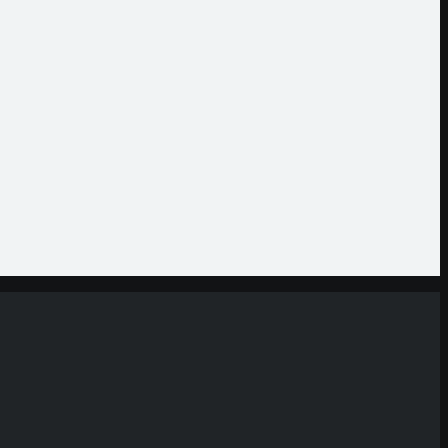
Suchen
Suchen
Neue Casinos
Prestige