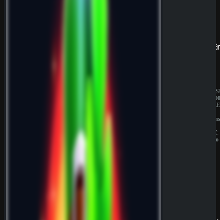
Prestige
SpinE
BESITZER:
JAHRES
Aurevia
10.000.0
IT
BESITZE
Group
GBL
LIZENZ:
Solution
Curacao
N.V.
LIZENZ:
Curacao