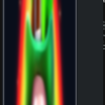
SpinBetter
Betist
JAHRESUMSATZ:
JAHRES
20.000.000€
1.000.00
BESITZER:
BESITZE
Sprut
Liernin
Group
Enterpri
B.V.
LTD
LIZENZ:
LIZENZ:
Curacao
Komore
(Anjoua
QuickWin
Wyns