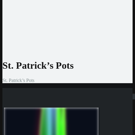
Jeton
CashtoCode
MiFinity
MuchBetter
Auszahlmethoden
Bank Überweisung
MasterCard
Visa
Skrill
Bitcoin
St. Patrick’s Pots
St. Patrick’s Pots
Suchen
Rate Game
(
0
Votes)
Neue Casinos