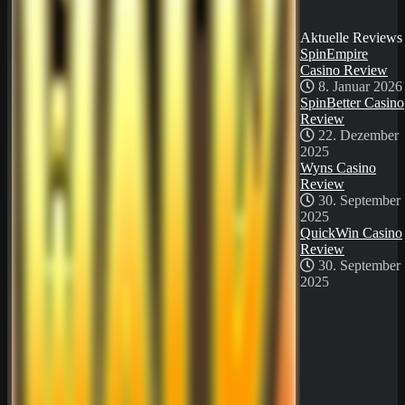
30. September
2025
Aktuelle Reviews
SpinEmpire
Casino Review
8. Januar 2026
SpinBetter Casino
Review
22. Dezember
2025
Wyns Casino
Review
30. September
2025
QuickWin Casino
Review
30. September
2025