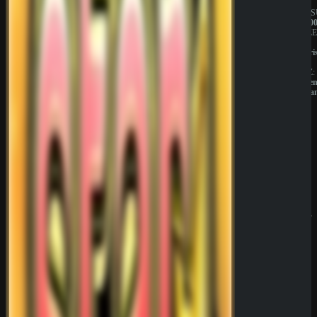
JAHRESUMSATZ:
JAHRES
1.000.000€
1.000.00
BESITZER:
BESITZE
Liernin
Liernin
Enterprises
Enterpri
LTD
LTD
LIZENZ:
LIZENZ:
Komoren
Komore
(Anjouan)
(Anjoua
Neueste
Beiträge
SpinEmpir
e Casino
Review
SpinBetter
Casino
Review
Wyns
Casino