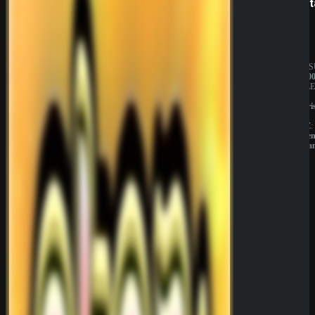
SpinBetter
Betist
JAHRESUMSATZ:
JAHRES
20.000.000€
1.000.00
BESITZER:
BESITZE
Sprut
Liernin
Group
Enterpri
B.V.
LTD
LIZENZ:
LIZENZ:
Curacao
Komore
(Anjoua
QuickWin
Wyns