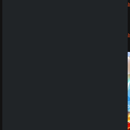
CryptoRush
200% bis
zu 2.500€
Robert99
zu
Submit
CryptoRush
Sicher dir einen 100% Bonus bis 500€ und spiele
200% bis
Sugar Star Mania
zu 2.500€
Try Our Featured Games
News
SpinEmpire Casino
Review
8. Januar 2026
SpinBetter Casino
Review
22. Dezember
2025
Wyns Casino Revie
30. September
2025
QuickWin Casino
Review