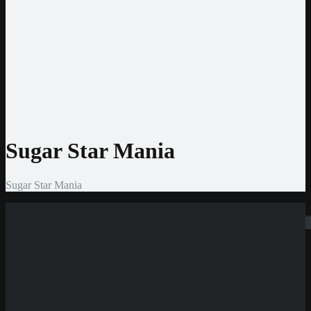
Jeton
CashtoCode
MiFinity
MuchBetter
Auszahlmethoden
Bank Überweisung
MasterCard
Visa
Skrill
Bitcoin
Sugar Star Mania
Sugar Star Mania
Suchen
Neue Casinos