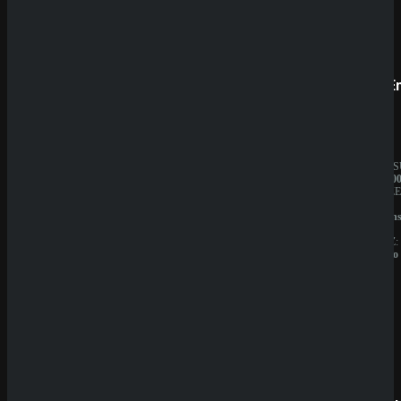
Prestige
SpinE
BESITZER:
JAHRES
Aurevia
10.000.0
IT
BESITZE
Group
GBL
LIZENZ:
Solution
Curacao
N.V.
LIZENZ:
Curacao