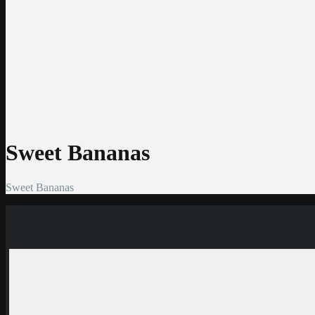
Aus
Sweet Bananas
Sweet Bananas
Sicher dir einen 100% Bonus bis