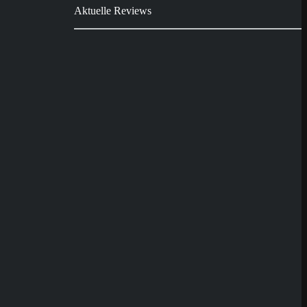
Aktuelle Reviews