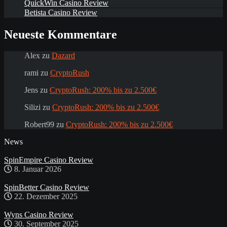
QuickWin Casino Review
Betista Casino Review
Neueste Kommentare
Alex
zu
Dazard
rami
zu
CryptoRush
Jens
zu
CryptoRush: 200% bis zu 2.500€
Silizi
zu
CryptoRush: 200% bis zu 2.500€
Robert99
zu
CryptoRush: 200% bis zu 2.500€
News
SpinEmpire Casino Review
8. Januar 2026
SpinBetter Casino Review
22. Dezember 2025
Wyns Casino Review
30. September 2025