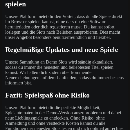
spielen
Unsere Plattform bietet dir den Vorteil, dass du alle Spiele direkt
im Browser spielen kannst, ohne dass du eine Software
herunterladen oder dich registrieren musst. Du kannst sofort
loslegen und die Slots nach Belieben ausprobieren. Dies macht
unser Angebot besonders benutzerfreundlich und flexibel.
Regelmäßige Updates und neue Spiele
Unsere Sammlung an Demo Slots wird ständig aktualisiert,
sodass du immer die neuesten und beliebtesten Titel spielen
kannst. Wir halten dich zudem über kommende
Neuerscheinungen auf dem Laufenden, sodass du immer bestens
informiert bist.
Fazit: Spielspaß ohne Risiko
Unsere Plattform bietet dir die perfekte Möglichkeit,
Spielautomaten in der Demo-Version auszuprobieren und dabei
neue Lieblingsspiele zu entdecken. Ohne Risiko, ohne
Anmeldung und ohne versteckte Kosten kannst du alle
Funktionen der neuesten Slots testen und dich optimal auf echtes