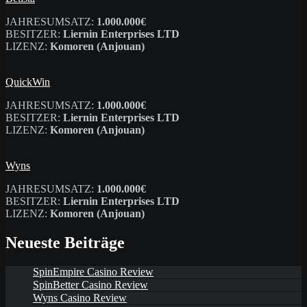
JAHRESUMSATZ:
1.000.000€
BESITZER:
Liernin Enterprises LTD
LIZENZ:
Komoren (Anjouan)
QuickWin
JAHRESUMSATZ:
1.000.000€
BESITZER:
Liernin Enterprises LTD
LIZENZ:
Komoren (Anjouan)
Wyns
JAHRESUMSATZ:
1.000.000€
BESITZER:
Liernin Enterprises LTD
LIZENZ:
Komoren (Anjouan)
Neueste Beiträge
SpinEmpire Casino Review
SpinBetter Casino Review
Wyns Casino Review