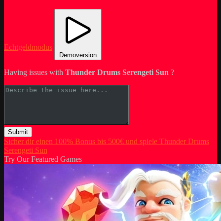
Echtgeldmodus
Demoversion
Having issues with
Thunder Drums Serengeti Sun
?
Submit
Sicher dir einen 100% Bonus bis 500€ und spiele Thunder Drums
Serengeti Sun
Try Our Featured Games