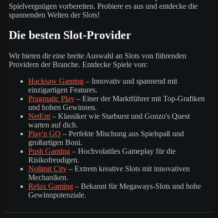
Spielvergnügen vorbereiten. Probiere es aus und entdecke die
spannenden Welten der Slots!
Die besten Slot-Provider
Wir bieten dir eine breite Auswahl an Slots von führenden
Providern der Branche. Entdecke Spiele von:
Hacksaw Gaming
– Innovativ und spannend mit
einzigartigen Features.
Pragmatic Play
– Einer der Marktführer mit Top-Grafiken
und hohen Gewinnen.
NetEnt
– Klassiker wie Starburst und Gonzo's Quest
warten auf dich.
Play'n GO
– Perfekte Mischung aus Spielspaß und
großartigen Boni.
Push Gaming
– Hochvolatiles Gameplay für die
Risikofreudigen.
Nolimit City
– Extrem kreative Slots mit innovativen
Mechaniken.
Relax Gaming
– Bekannt für Megaways-Slots und hohe
Gewinnpotenziale.