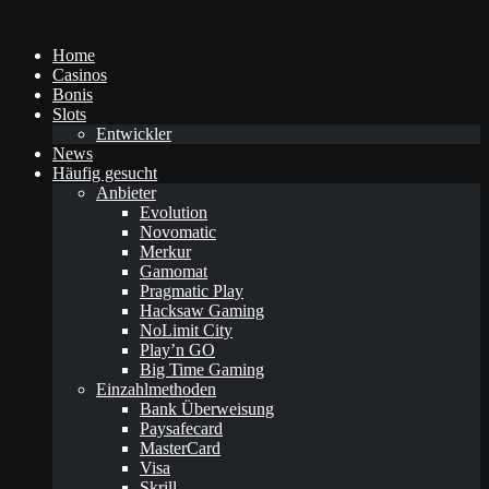
Home
Casinos
Bonis
Slots
Entwickler
News
Häufig gesucht
Anbieter
Evolution
Novomatic
Merkur
Gamomat
Pragmatic Play
Hacksaw Gaming
NoLimit City
Play’n GO
Big Time Gaming
Einzahlmethoden
Bank Überweisung
Paysafecard
MasterCard
Visa
Skrill