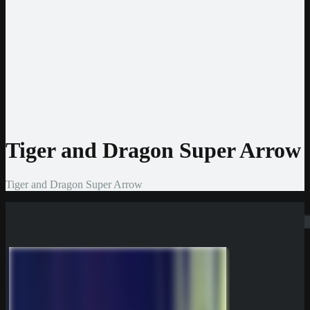
Jeton
CashtoCode
MiFinity
MuchBetter
Auszahlmethoden
Bank Überweisung
MasterCard
Visa
Skrill
Bitcoin
Tiger and Dragon Super Arrow
Tiger and Dragon Super Arrow
Suchen
Rate Game
(
0
Votes)
Neue Casinos