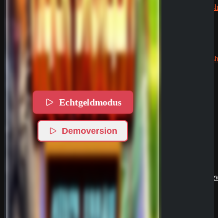
CryptoRush
200% bis
zu 2.500€
Robert99
zu
CryptoRush
200% bis
zu 2.500€
Echtgeldmodus
News
SpinEmpire Casino
Review
Demoversion
8. Januar 2026
SpinBetter Casino
Review
22. Dezember
2025
Wyns Casino Revie
30. September
2025
QuickWin Casino
Review