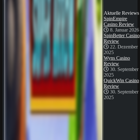
30. September
2025
Aktuelle Reviews
SpinEmpire
Casino Review
8. Januar 2026
SpinBetter Casino
Review
22. Dezember
2025
Wyns Casino
Review
30. September
2025
QuickWin Casino
Review
30. September
2025