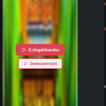
CryptoRush
200% bis
zu 2.500€
Robert99
zu
CryptoRush
200% bis
zu 2.500€
Echtgeldmodus
News
SpinEmpire Casino
Review
Demoversion
8. Januar 2026
SpinBetter Casino
Review
22. Dezember
2025
Wyns Casino Revie
30. September
2025
QuickWin Casino
Review