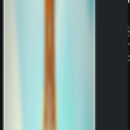
SpinBetter
Betist
JAHRESUMSATZ:
JAHRES
20.000.000€
1.000.00
BESITZER:
BESITZE
Sprut
Liernin
Group
Enterpri
B.V.
LTD
LIZENZ:
LIZENZ:
Curacao
Komore
(Anjoua
QuickWin
Wyns