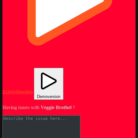
Echtgeldmodus
Demoversion
Having issues with
Veggie Brothel
?