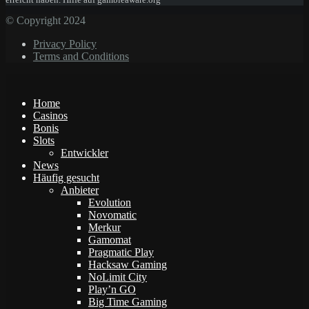
© Copyright 2024
Privacy Policy
Terms and Conditions
Home
Casinos
Bonis
Slots
Entwickler
News
Häufig gesucht
Anbieter
Evolution
Novomatic
Merkur
Gamomat
Pragmatic Play
Hacksaw Gaming
NoLimit City
Play’n GO
Big Time Gaming