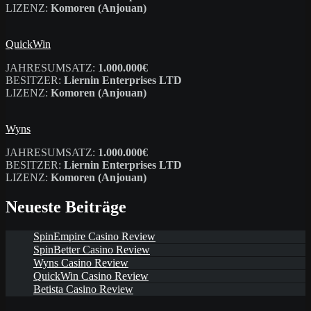
LIZENZ:
Komoren (Anjouan)
QuickWin
JAHRESUMSATZ:
1.000.000€
BESITZER:
Liernin Enterprises LTD
LIZENZ:
Komoren (Anjouan)
Wyns
JAHRESUMSATZ:
1.000.000€
BESITZER:
Liernin Enterprises LTD
LIZENZ:
Komoren (Anjouan)
Neueste Beiträge
SpinEmpire Casino Review
SpinBetter Casino Review
Wyns Casino Review
QuickWin Casino Review
Betista Casino Review