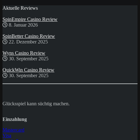
Aktuelle Reviews
SpinEmpire Casino Review
8. Januar 2026
SpinBetter Casino Review
22. Dezember 2025
Wyns Casino Review
30. September 2025
QuickWin Casino Review
30. September 2025
Glücksspiel kann süchtig machen.
Einzahlung
Mastercard
Visa