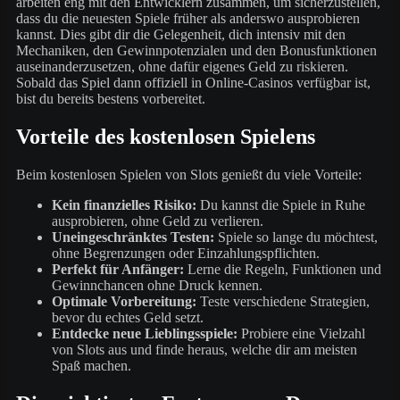
arbeiten eng mit den Entwicklern zusammen, um sicherzustellen,
dass du die neuesten Spiele früher als anderswo ausprobieren
kannst. Dies gibt dir die Gelegenheit, dich intensiv mit den
Mechaniken, den Gewinnpotenzialen und den Bonusfunktionen
auseinanderzusetzen, ohne dafür eigenes Geld zu riskieren.
Sobald das Spiel dann offiziell in Online-Casinos verfügbar ist,
bist du bereits bestens vorbereitet.
Vorteile des kostenlosen Spielens
Beim kostenlosen Spielen von Slots genießt du viele Vorteile:
Kein finanzielles Risiko:
Du kannst die Spiele in Ruhe
ausprobieren, ohne Geld zu verlieren.
Uneingeschränktes Testen:
Spiele so lange du möchtest,
ohne Begrenzungen oder Einzahlungspflichten.
Perfekt für Anfänger:
Lerne die Regeln, Funktionen und
Gewinnchancen ohne Druck kennen.
Optimale Vorbereitung:
Teste verschiedene Strategien,
bevor du echtes Geld setzt.
Entdecke neue Lieblingsspiele:
Probiere eine Vielzahl
von Slots aus und finde heraus, welche dir am meisten
Spaß machen.