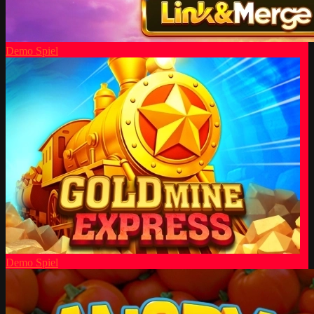
Demo Spiel
Demo Spiel