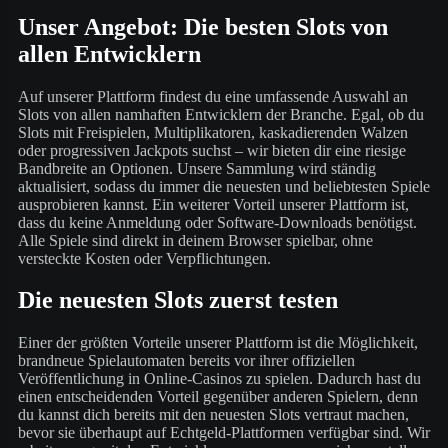
Unser Angebot: Die besten Slots von
allen Entwicklern
Auf unserer Plattform findest du eine umfassende Auswahl an
Slots von allen namhaften Entwicklern der Branche. Egal, ob du
Slots mit Freispielen, Multiplikatoren, kaskadierenden Walzen
oder progressiven Jackpots suchst – wir bieten dir eine riesige
Bandbreite an Optionen. Unsere Sammlung wird ständig
aktualisiert, sodass du immer die neuesten und beliebtesten Spiele
ausprobieren kannst. Ein weiterer Vorteil unserer Plattform ist,
dass du keine Anmeldung oder Software-Downloads benötigst.
Alle Spiele sind direkt in deinem Browser spielbar, ohne
versteckte Kosten oder Verpflichtungen.
Die neuesten Slots zuerst testen
Einer der größten Vorteile unserer Plattform ist die Möglichkeit,
brandneue Spielautomaten bereits vor ihrer offiziellen
Veröffentlichung in Online-Casinos zu spielen. Dadurch hast du
einen entscheidenden Vorteil gegenüber anderen Spielern, denn
du kannst dich bereits mit den neuesten Slots vertraut machen,
bevor sie überhaupt auf Echtgeld-Plattformen verfügbar sind. Wir