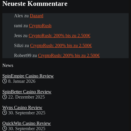
Neueste Kommentare
Alex
zu
Dazard
rami
zu
CryptoRush
Jens
zu
CryptoRush: 200% bis zu 2.500€
Silizi
zu
CryptoRush: 200% bis zu 2.500€
Robert99
zu
CryptoRush: 200% bis zu 2.500€
News
SpinEmpire Casino Review
8. Januar 2026
SpinBetter Casino Review
22. Dezember 2025
Wyns Casino Review
30. September 2025
QuickWin Casino Review
30. September 2025