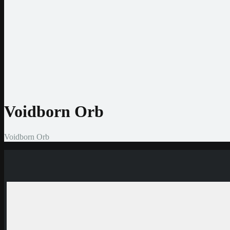
Aus
Voidborn Orb
Voidborn Orb
Sicher dir einen 100% Bonus bis 