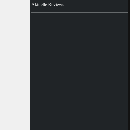
Aktuelle Reviews