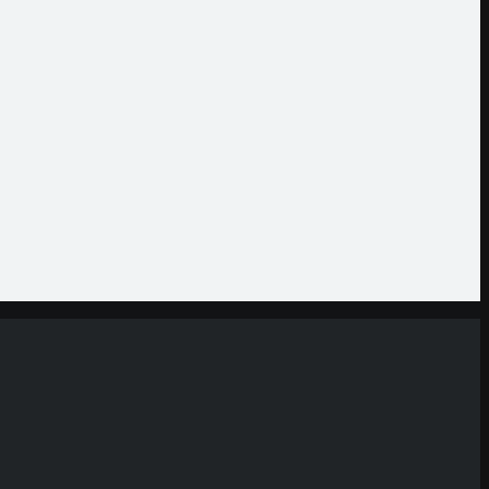
Suchen
Suchen
Neue Casinos
Prestige