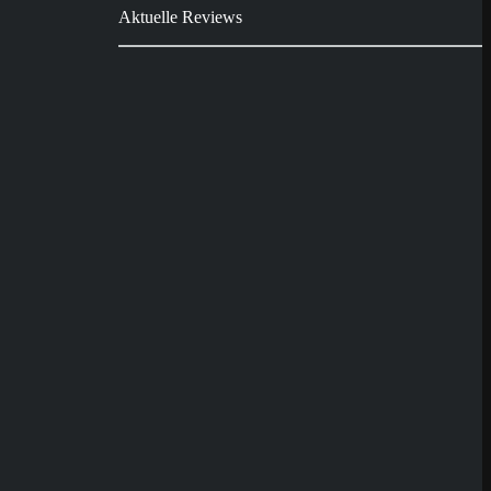
Aktuelle Reviews