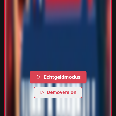
Echtgeldmodus
Demoversion