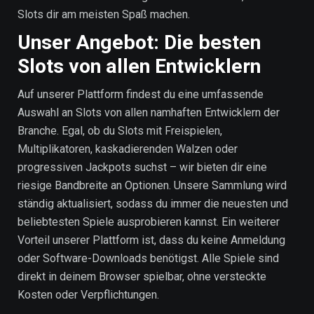
Slots dir am meisten Spaß machen.
Unser Angebot: Die besten
Slots von allen Entwicklern
Auf unserer Plattform findest du eine umfassende
Auswahl an Slots von allen namhaften Entwicklern der
Branche. Egal, ob du Slots mit Freispielen,
Multiplikatoren, kaskadierenden Walzen oder
progressiven Jackpots suchst – wir bieten dir eine
riesige Bandbreite an Optionen. Unsere Sammlung wird
ständig aktualisiert, sodass du immer die neuesten und
beliebtesten Spiele ausprobieren kannst. Ein weiterer
Vorteil unserer Plattform ist, dass du keine Anmeldung
oder Software-Downloads benötigst. Alle Spiele sind
direkt in deinem Browser spielbar, ohne versteckte
Kosten oder Verpflichtungen.