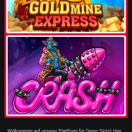
Willkommen auf unserer Plattform für Demo Slots! Hier