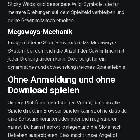
Sticky Wilds sind besondere Wild-Symbole, die für
mehrere Drehungen auf dem Spielfeld verbleiben und
deine Gewinnchancen erhöhen.
Megaways-Mechanik
Einige moderne Slots verwenden das Megaways-
System, bei dem sich die Anzahl der Gewinnlinien mit
jeder Drehung ändern kann. Dies sorgt für ein
dynamisches und abwechslungsreiches Spielerlebnis.
Ohne Anmeldung und ohne
Download spielen
Unsere Plattform bietet dir den Vorteil, dass du alle
Spiele direkt im Browser spielen kannst, ohne dass du
eine Software herunterladen oder dich registrieren
musst. Du kannst sofort loslegen und die Slots nach
Belieben ausprobieren. Dies macht unser Angebot