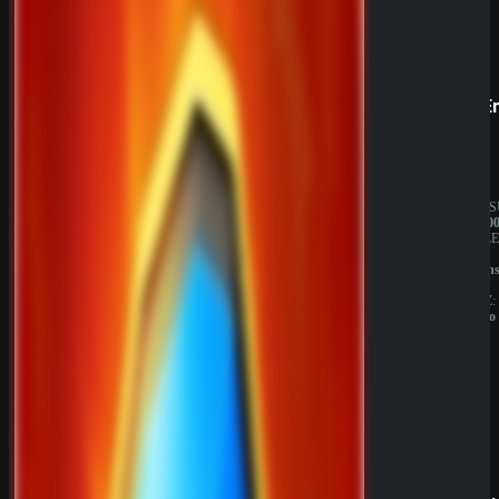
Prestige
SpinE
BESITZER:
JAHRES
Aurevia
10.000.0
IT
BESITZE
Group
GBL
LIZENZ:
Solution
Curacao
N.V.
LIZENZ:
Curacao