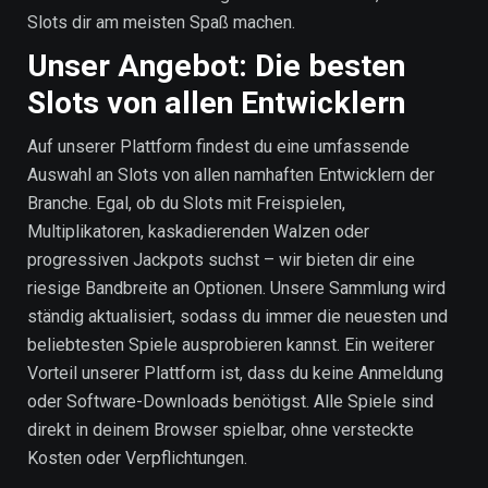
Slots dir am meisten Spaß machen.
Unser Angebot: Die besten
Slots von allen Entwicklern
Auf unserer Plattform findest du eine umfassende
Auswahl an Slots von allen namhaften Entwicklern der
Branche. Egal, ob du Slots mit Freispielen,
Multiplikatoren, kaskadierenden Walzen oder
progressiven Jackpots suchst – wir bieten dir eine
riesige Bandbreite an Optionen. Unsere Sammlung wird
ständig aktualisiert, sodass du immer die neuesten und
beliebtesten Spiele ausprobieren kannst. Ein weiterer
Vorteil unserer Plattform ist, dass du keine Anmeldung
oder Software-Downloads benötigst. Alle Spiele sind
direkt in deinem Browser spielbar, ohne versteckte
Kosten oder Verpflichtungen.