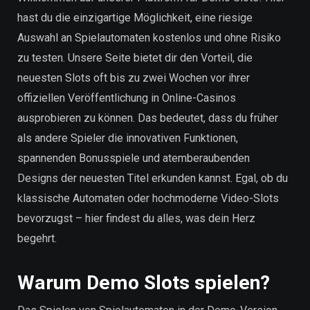
hast du die einzigartige Möglichkeit, eine riesige
Auswahl an Spielautomaten kostenlos und ohne Risiko
zu testen. Unsere Seite bietet dir den Vorteil, die
neuesten Slots oft bis zu zwei Wochen vor ihrer
offiziellen Veröffentlichung in Online-Casinos
ausprobieren zu können. Das bedeutet, dass du früher
als andere Spieler die innovativen Funktionen,
spannenden Bonusspiele und atemberaubenden
Designs der neuesten Titel erkunden kannst. Egal, ob du
klassische Automaten oder hochmoderne Video-Slots
bevorzugst – hier findest du alles, was dein Herz
begehrt.
Warum Demo Slots spielen?