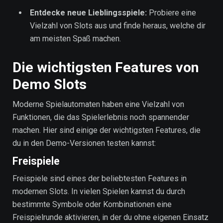
Entdecke neue Lieblingsspiele:
Probiere eine
Vielzahl von Slots aus und finde heraus, welche dir
am meisten Spaß machen.
Die wichtigsten Features von
Demo Slots
Moderne Spielautomaten haben eine Vielzahl von
Funktionen, die das Spielerlebnis noch spannender
machen. Hier sind einige der wichtigsten Features, die
du in den Demo-Versionen testen kannst:
Freispiele
Freispiele sind eines der beliebtesten Features in
modernen Slots. In vielen Spielen kannst du durch
bestimmte Symbole oder Kombinationen eine
Freispielrunde aktivieren, in der du ohne eigenen Einsatz