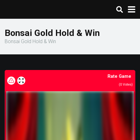
Bonsai Gold Hold & Win
Bonsai Gold Hold & Win
Rate Game
(
0
Votes)