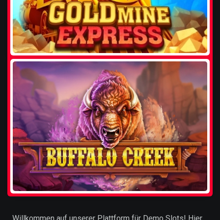
Willkommen auf unserer Plattform für Demo Slots! Hier