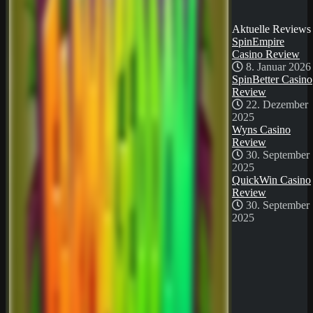
30. September
2025
Aktuelle Reviews
SpinEmpire
Casino Review
8. Januar 2026
SpinBetter Casino
Review
22. Dezember
2025
Wyns Casino
Review
30. September
2025
QuickWin Casino
Review
30. September
2025