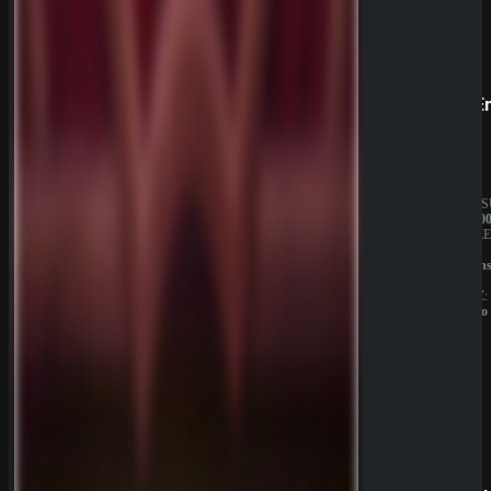
Prestige
SpinE
BESITZER:
JAHRES
Aurevia
10.000.0
IT
BESITZE
Group
GBL
LIZENZ:
Solution
Curacao
N.V.
LIZENZ:
Curacao