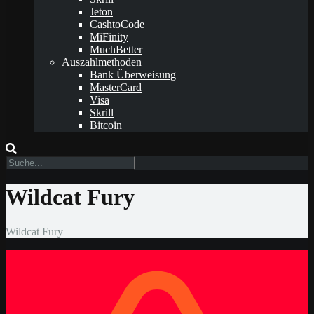
Jeton
CashtoCode
MiFinity
MuchBetter
Auszahlmethoden
Bank Überweisung
MasterCard
Visa
Skrill
Bitcoin
Wildcat Fury
Wildcat Fury