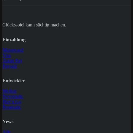
Glücksspiel kann süchtig machen.
Einzahlung
Mastercard
Visa
Apple Pay
Paysafe
Entwickler
Merkur
Novomatic
Play'n Go
Pragmatic
News
Alle