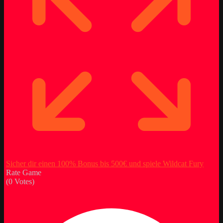
Sicher dir einen 100% Bonus bis 500€ und spiele Wildcat Fury
Rate Game
(
0
Votes)