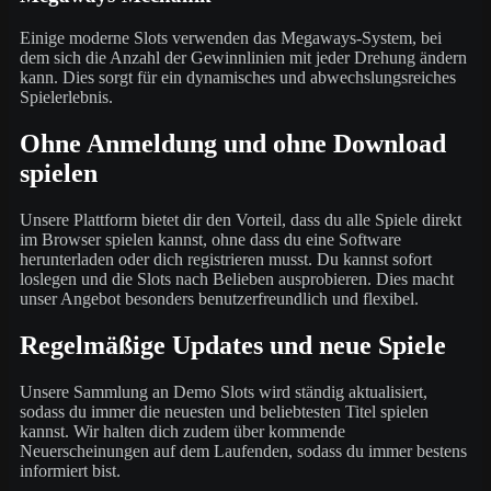
Einige moderne Slots verwenden das Megaways-System, bei
dem sich die Anzahl der Gewinnlinien mit jeder Drehung ändern
kann. Dies sorgt für ein dynamisches und abwechslungsreiches
Spielerlebnis.
Ohne Anmeldung und ohne Download
spielen
Unsere Plattform bietet dir den Vorteil, dass du alle Spiele direkt
im Browser spielen kannst, ohne dass du eine Software
herunterladen oder dich registrieren musst. Du kannst sofort
loslegen und die Slots nach Belieben ausprobieren. Dies macht
unser Angebot besonders benutzerfreundlich und flexibel.
Regelmäßige Updates und neue Spiele
Unsere Sammlung an Demo Slots wird ständig aktualisiert,
sodass du immer die neuesten und beliebtesten Titel spielen
kannst. Wir halten dich zudem über kommende
Neuerscheinungen auf dem Laufenden, sodass du immer bestens
informiert bist.