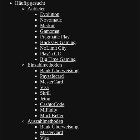
Häufig gesucht
Anbieter
Evolution
Novomatic
Merkur
Gamomat
Pragmatic Play
Hacksaw Gaming
NoLimit City
Play’n GO
Big Time Gaming
Einzahlmethoden
Bank Überweisung
Paysafecard
MasterCard
Visa
Skrill
Jeton
CashtoCode
MiFinity
MuchBetter
Auszahlmethoden
Bank Überweisung
MasterCard
Visa