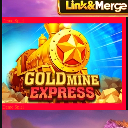
Demo Spiel
Demo Spiel