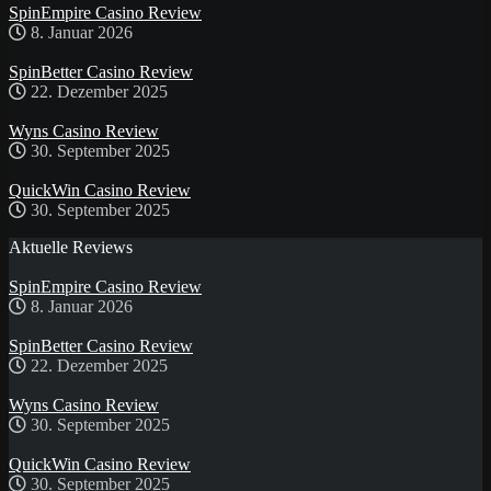
SpinEmpire Casino Review
8. Januar 2026
SpinBetter Casino Review
22. Dezember 2025
Wyns Casino Review
30. September 2025
QuickWin Casino Review
30. September 2025
Aktuelle Reviews
SpinEmpire Casino Review
8. Januar 2026
SpinBetter Casino Review
22. Dezember 2025
Wyns Casino Review
30. September 2025
QuickWin Casino Review
30. September 2025